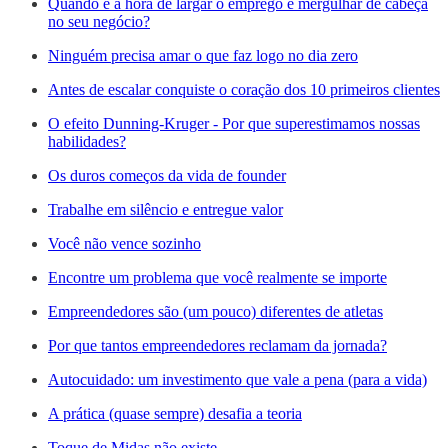
Quando é a hora de largar o emprego e mergulhar de cabeça
no seu negócio?
Ninguém precisa amar o que faz logo no dia zero
Antes de escalar conquiste o coração dos 10 primeiros clientes
O efeito Dunning-Kruger - Por que superestimamos nossas
habilidades?
Os duros começos da vida de founder
Trabalhe em silêncio e entregue valor
Você não vence sozinho
Encontre um problema que você realmente se importe
Empreendedores são (um pouco) diferentes de atletas
Por que tantos empreendedores reclamam da jornada?
Autocuidado: um investimento que vale a pena (para a vida)
A prática (quase sempre) desafia a teoria
Toque de Midas não existe