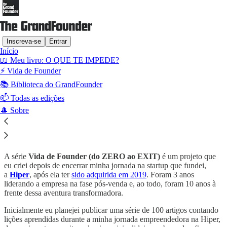
Inscreva-se
Entrar
Início
📖 Meu livro: O QUE TE IMPEDE?
⚡️ Vida de Founder
Leia sem distrações no Substack
📚 Biblioteca do GrandFounder
📫 Todas as edições
Vida de Founder: do ZERO ao EXIT
🎩 Sobre
A série
Vida de Founder (do ZERO ao EXIT)
é um projeto que
eu criei depois de encerrar minha jornada na startup que fundei,
a
Hiper
, após ela ter
sido adquirida em 2019
. Foram 3 anos
liderando a empresa na fase pós-venda e, ao todo, foram 10 anos à
frente dessa aventura transformadora.
Inicialmente eu planejei publicar uma série de 100 artigos contando
lições aprendidas durante a minha jornada empreendedora na Hiper,