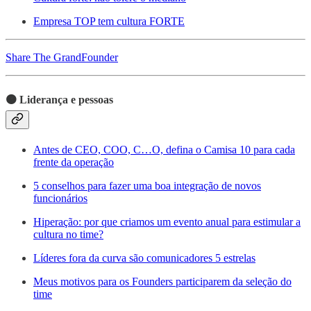
Empresa TOP tem cultura FORTE
Share The GrandFounder
🟠 Liderança e pessoas
Antes de CEO, COO, C…O, defina o Camisa 10 para cada
frente da operação
5 conselhos para fazer uma boa integração de novos
funcionários
Hiperação: por que criamos um evento anual para estimular a
cultura no time?
Líderes fora da curva são comunicadores 5 estrelas
Meus motivos para os Founders participarem da seleção do
time