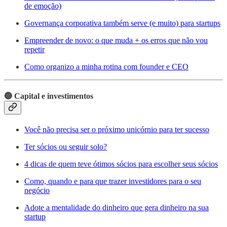
de emoção)
Governança corporativa também serve (e muito) para startups
Empreender de novo: o que muda + os erros que não vou
repetir
Como organizo a minha rotina com founder e CEO
🔵 Capital e investimentos
Você não precisa ser o próximo unicórnio para ter sucesso
Ter sócios ou seguir solo?
4 dicas de quem teve ótimos sócios para escolher seus sócios
Como, quando e para que trazer investidores para o seu
negócio
Adote a mentalidade do dinheiro que gera dinheiro na sua
startup