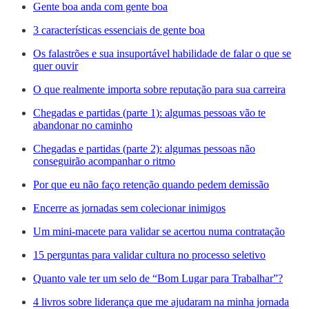
Gente boa anda com gente boa
3 características essenciais de gente boa
Os falastrões e sua insuportável habilidade de falar o que se
quer ouvir
O que realmente importa sobre reputação para sua carreira
Chegadas e partidas (parte 1): algumas pessoas vão te
abandonar no caminho
Chegadas e partidas (parte 2): algumas pessoas não
conseguirão acompanhar o ritmo
Por que eu não faço retenção quando pedem demissão
Encerre as jornadas sem colecionar inimigos
Um mini-macete para validar se acertou numa contratação
15 perguntas para validar cultura no processo seletivo
Quanto vale ter um selo de “Bom Lugar para Trabalhar”?
4 livros sobre liderança que me ajudaram na minha jornada