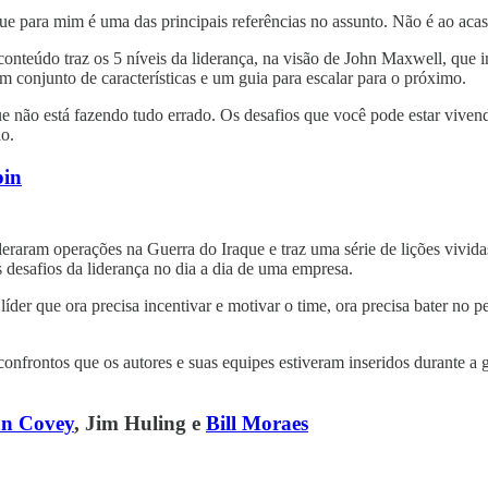
 que para mim é uma das principais referências no assunto. Não é ao aca
onteúdo traz os 5 níveis da liderança, na visão de John Maxwell, que i
 conjunto de características e um guia para escalar para o próximo.
que não está fazendo tudo errado. Os desafios que você pode estar viv
do.
bin
 lideraram operações na Guerra do Iraque e traz uma série de lições viv
 desafios da liderança no dia a dia de uma empresa.
er que ora precisa incentivar e motivar o time, ora precisa bater no pei
onfrontos que os autores e suas equipes estiveram inseridos durante a g
an Covey
, Jim Huling e
Bill Moraes