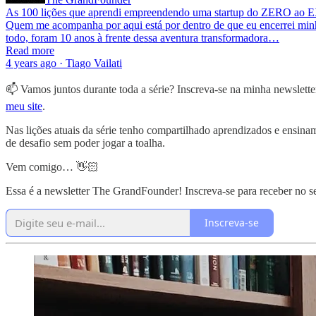
As 100 lições que aprendi empreendendo uma startup do ZERO ao 
Quem me acompanha por aqui está por dentro de que eu encerrei minha 
todo, foram 10 anos à frente dessa aventura transformadora…
Read more
4 years ago · Tiago Vailati
📫 Vamos juntos durante toda a série? Inscreva-se na minha newslett
meu site
.
Nas lições atuais da série tenho compartilhado aprendizados e ensin
de desafio sem poder jogar a toalha.
Vem comigo… 👋🏻
Essa é a newsletter The GrandFounder! Inscreva-se para receber no seu
Inscreva-se