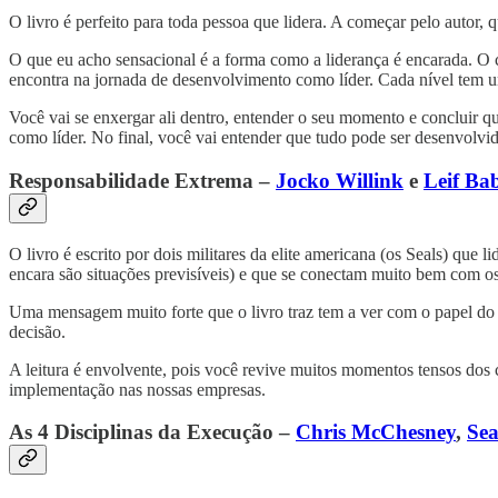
O livro é perfeito para toda pessoa que lidera. A começar pelo autor,
O que eu acho sensacional é a forma como a liderança é encarada. O c
encontra na jornada de desenvolvimento como líder. Cada nível tem um
Você vai se enxergar ali dentro, entender o seu momento e concluir 
como líder. No final, você vai entender que tudo pode ser desenvolvi
Responsabilidade Extrema –
Jocko Willink
e
Leif Ba
O livro é escrito por dois militares da elite americana (os Seals) que
encara são situações previsíveis) e que se conectam muito bem com os
Uma mensagem muito forte que o livro traz tem a ver com o papel do líd
decisão.
A leitura é envolvente, pois você revive muitos momentos tensos dos c
implementação nas nossas empresas.
As 4 Disciplinas da Execução –
Chris McChesney
,
Se