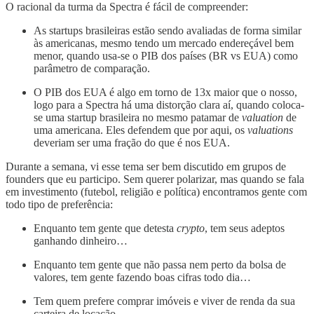
O racional da turma da Spectra é fácil de compreender:
As startups brasileiras estão sendo avaliadas de forma similar
às americanas, mesmo tendo um mercado endereçável bem
menor, quando usa-se o PIB dos países (BR vs EUA) como
parâmetro de comparação.
O PIB dos EUA é algo em torno de 13x maior que o nosso,
logo para a Spectra há uma distorção clara aí, quando coloca-
se uma startup brasileira no mesmo patamar de
valuation
de
uma americana. Eles defendem que por aqui, os
valuations
deveriam ser uma fração do que é nos EUA.
Durante a semana, vi esse tema ser bem discutido em grupos de
founders que eu participo. Sem querer polarizar, mas quando se fala
em investimento (futebol, religião e política) encontramos gente com
todo tipo de preferência:
Enquanto tem gente que detesta
crypto
, tem seus adeptos
ganhando dinheiro…
Enquanto tem gente que não passa nem perto da bolsa de
valores, tem gente fazendo boas cifras todo dia…
Tem quem prefere comprar imóveis e viver de renda da sua
carteira de locação…