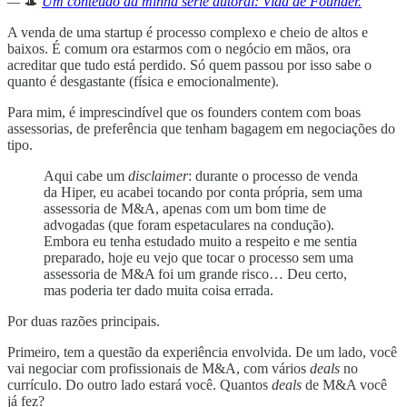
—
🎩
Um conteúdo da minha série autoral: Vida de Founder.
A venda de uma startup é processo complexo e cheio de altos e
baixos. É comum ora estarmos com o negócio em mãos, ora
acreditar que tudo está perdido. Só quem passou por isso sabe o
quanto é desgastante (física e emocionalmente).
Para mim, é imprescindível que os founders contem com boas
assessorias, de preferência que tenham bagagem em negociações do
tipo.
Aqui cabe um
disclaimer
: durante o processo de venda
da Hiper, eu acabei tocando por conta própria, sem uma
assessoria de M&A, apenas com um bom time de
advogadas (que foram espetaculares na condução).
Embora eu tenha estudado muito a respeito e me sentia
preparado, hoje eu vejo que tocar o processo sem uma
assessoria de M&A foi um grande risco… Deu certo,
mas poderia ter dado muita coisa errada.
Por duas razões principais.
Primeiro, tem a questão da experiência envolvida. De um lado, você
vai negociar com profissionais de M&A, com vários
deals
no
currículo. Do outro lado estará você. Quantos
deals
de M&A você
já fez?