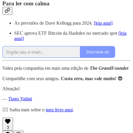
Para ler com calma
As previsões de Dave Kellogg para 2024.
[leia aqui]
SEC aprova ETF Bitcoin da Hashdex no mercado spot
[leia
aqui]
Inscreva-se
Valeu pela companhia em mais uma edição de
The GrandFounder
.
Compartilhe com seus amigos.
Custa zero, mas vale muito! 😎
Abração!
—
Tiago Vailati
👉🏼 Saiba mais sobre o
meu livro aqui
.
3