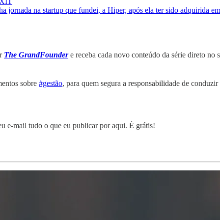
EXIT
jornada na startup que fundei, a Hiper, após ela ter sido adquirida e
er
The GrandFounder
e receba cada novo conteúdo da série direto no 
amentos sobre
#gestão
, para quem segura a responsabilidade de conduzir 
 e-mail tudo o que eu publicar por aqui. É grátis!