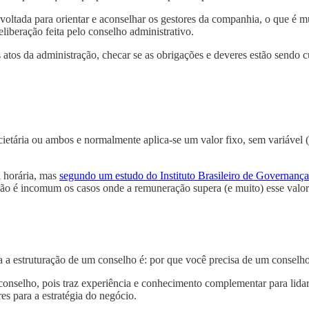
oltada para orientar e aconselhar os gestores da companhia, o que é mu
iberação feita pelo conselho administrativo.
os atos da administração, checar se as obrigações e deveres estão sendo 
ietária ou ambos e normalmente aplica-se um valor fixo, sem variável 
a horária, mas
segundo um estudo do Instituto Brasileiro de Governanç
ão é incomum os casos onde a remuneração supera (e muito) esse valor
ia a estruturação de um conselho é: por que você precisa de um conselh
conselho, pois traz experiência e conhecimento complementar para lida
s para a estratégia do negócio.