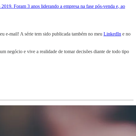
m 2019. Foram 3 anos liderando a empresa na fase pós-venda e, ao
seu e-mail! A série tem sido publicada também no meu
LinkedIn
e no
um negócio e vive a realidade de tomar decisões diante de todo tipo