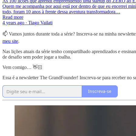
As 100 lições que aprendi empreendendo uma startup do ZERO ao 
Quem me acompanha por aqui está por dentro de que eu encerrei minha 
todo, foram 10 anos à frente dessa aventura transformadora…
Read more
4 years ago · Tiago Vailati
📫 Vamos juntos durante toda a série? Inscreva-se na minha newslett
meu site
.
Nas lições atuais da série tenho compartilhado aprendizados e ensin
de desafio sem poder jogar a toalha.
Vem comigo… 👋🏻
Essa é a newsletter The GrandFounder! Inscreva-se para receber no seu
Inscreva-se