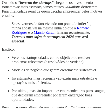
Quando o
“inverno das startups”
chegou e os investimentos
tornaram-se mais escassos, vimos muitos
valuations
derreterem…
Para infelicidade geral de quem decidiu empreender pelos motivos
errados.
Se estivermos de fato vivendo um ponto de inflexão,
minha aposta vai na mesma linha do que o
Romero
Rodrigues
e o
Marcio Zarzur
falaram recentemente.
Teremos uma safra de startups em 2024 que será
especial.
Explico:
Veremos startups criadas com o objetivo de resolver
problemas relevantes (e resolvê-los de verdade).
Modelos de negócio que geram crescimento sustentável.
Investimentos mais racionais vão exigir mais estratégia e
operações mais eficientes.
Por último, mas tão importante: empreendedores puro sangue,
que decidiram empreender por terem enxergado boas
oportunidades.
Será que estamos diante de um momento tão fértil para as startups