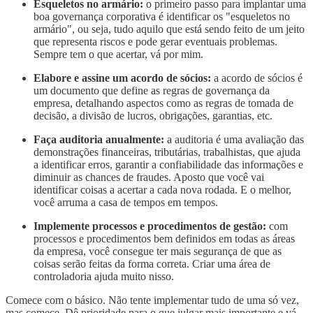
Esqueletos no armário:
o primeiro passo para implantar uma
boa governança corporativa é identificar os "esqueletos no
armário", ou seja, tudo aquilo que está sendo feito de um jeito
que representa riscos e pode gerar eventuais problemas.
Sempre tem o que acertar, vá por mim.
Elabore e assine um acordo de sócios:
a acordo de sócios é
um documento que define as regras de governança da
empresa, detalhando aspectos como as regras de tomada de
decisão, a divisão de lucros, obrigações, garantias, etc.
Faça auditoria anualmente:
a auditoria é uma avaliação das
demonstrações financeiras, tributárias, trabalhistas, que ajuda
a identificar erros, garantir a confiabilidade das informações e
diminuir as chances de fraudes. Aposto que você vai
identificar coisas a acertar a cada nova rodada. E o melhor,
você arruma a casa de tempos em tempos.
Implemente processos e procedimentos de gestão:
com
processos e procedimentos bem definidos em todas as áreas
da empresa, você consegue ter mais segurança de que as
coisas serão feitas da forma correta. Criar uma área de
controladoria ajuda muito nisso.
Comece com o básico. Não tente implementar tudo de uma só vez,
mas comece. Dê prioridade para o que julgar mais importante e vá