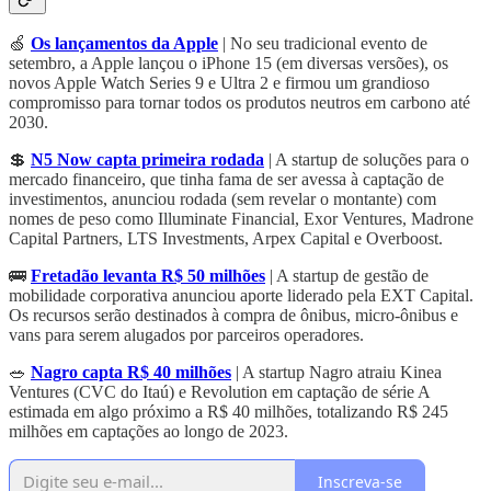
🍏
Os lançamentos da Apple
| No seu tradicional evento de
setembro, a Apple lançou o iPhone 15 (em diversas versões), os
novos Apple Watch Series 9 e Ultra 2 e firmou um grandioso
compromisso para tornar todos os produtos neutros em carbono até
2030.
💲
N5 Now capta primeira rodada
| A startup de soluções para o
mercado financeiro, que tinha fama de ser avessa à captação de
investimentos, anunciou rodada (sem revelar o montante) com
nomes de peso como Illuminate Financial, Exor Ventures, Madrone
Capital Partners, LTS Investments, Arpex Capital e Overboost.
🚌
Fretadão levanta R$ 50 milhões
| A startup de gestão de
mobilidade corporativa anunciou aporte liderado pela EXT Capital.
Os recursos serão destinados à compra de ônibus, micro-ônibus e
vans para serem alugados por parceiros operadores.
🥗
Nagro capta R$ 40 milhões
| A startup Nagro atraiu Kinea
Ventures (CVC do Itaú) e Revolution em captação de série A
estimada em algo próximo a R$ 40 milhões, totalizando R$ 245
milhões em captações ao longo de 2023.
Inscreva-se