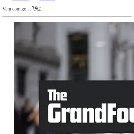
Vem comigo… 👋🏻