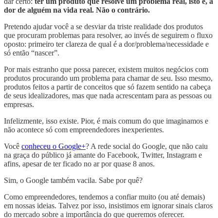
dar certo:
ter um produto que resolve um problema real, isto é, a
dor de alguém na vida real. Não o contrário.
Pretendo ajudar você a se desviar da triste realidade dos produtos
que procuram problemas para resolver, ao invés de seguirem o fluxo
oposto: primeiro ter clareza de qual é a dor/problema/necessidade e
só então “nascer”.
Por mais estranho que possa parecer, existem muitos negócios com
produtos procurando um problema para chamar de seu. Isso mesmo,
produtos feitos a partir de conceitos que só fazem sentido na cabeça
de seus idealizadores, mas que nada acrescentam para as pessoas ou
empresas.
Infelizmente, isso existe. Pior, é mais comum do que imaginamos e
não acontece só com empreendedores inexperientes.
Você
conheceu o Google+
? A rede social do Google, que não caiu
na graça do público já amante do Facebook, Twitter, Instagram e
afins, apesar de ter ficado no ar por quase 8 anos.
Sim, o Google também vacila. Sabe por quê?
Como empreendedores, tendemos a confiar muito (ou até demais)
em nossas ideias. Talvez por isso, insistimos em ignorar sinais claros
do mercado sobre a importância do que queremos oferecer.