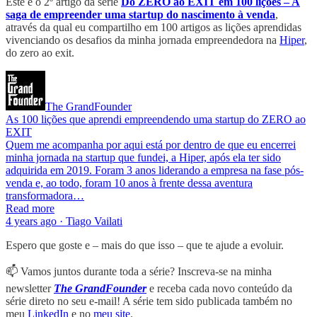
Este é o 2º artigo da série
Do ZERO ao EXIT em 100 lições – A
saga de empreender uma startup do nascimento à venda
,
através da qual eu compartilho em 100 artigos as lições aprendidas
vivenciando os desafios da minha jornada empreendedora na
Hiper
,
do zero ao exit.
The GrandFounder
As 100 lições que aprendi empreendendo uma startup do ZERO ao
EXIT
Quem me acompanha por aqui está por dentro de que eu encerrei
minha jornada na startup que fundei, a Hiper, após ela ter sido
adquirida em 2019. Foram 3 anos liderando a empresa na fase pós-
venda e, ao todo, foram 10 anos à frente dessa aventura
transformadora…
Read more
4 years ago · Tiago Vailati
Espero que goste e – mais do que isso – que te ajude a evoluir.
📫 Vamos juntos durante toda a série? Inscreva-se na minha
newsletter
The GrandFounder
e receba cada novo conteúdo da
série direto no seu e-mail! A série tem sido publicada também no
meu
LinkedIn
e no
meu site
.