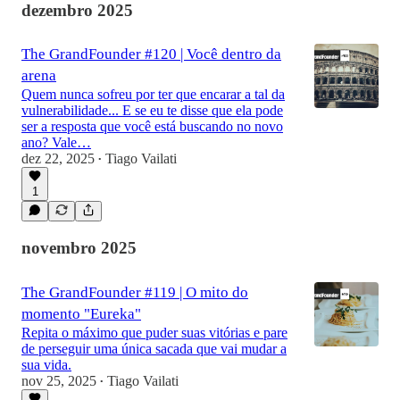
dezembro 2025
The GrandFounder #120 | Você dentro da
arena
Quem nunca sofreu por ter que encarar a tal da
vulnerabilidade... E se eu te disse que ela pode
ser a resposta que você está buscando no novo
ano? Vale…
dez 22, 2025
Tiago Vailati
•
1
novembro 2025
The GrandFounder #119 | O mito do
momento "Eureka"
Repita o máximo que puder suas vitórias e pare
de perseguir uma única sacada que vai mudar a
sua vida.
nov 25, 2025
Tiago Vailati
•