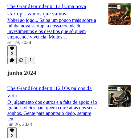
The GrandFounder #113 | Uma nova
startup... vamos que vamos
Voltei ao jogo... Saiba um pouco mais sobre a
minha nova startup, a nossa rodada de
investimentos e os desafios que só quem
empreende vivencia. Muitos…
set 19, 2024
3
junho 2024
The GrandFounder #112 | Os palcos da
vida
O julgamento dos outros e a falta de apoio são
grandes vilões para quem corre atrás dos seus
sonhos. Gente para apontar o dedo, sempre
tem…
jun 26, 2024
3