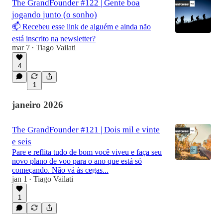
The GrandFounder #122 | Gente boa
jogando junto (o sonho)
📫 Recebeu esse link de alguém e ainda não
está inscrito na newsletter?
mar 7
Tiago Vailati
•
4
1
janeiro 2026
The GrandFounder #121 | Dois mil e vinte
e seis
Pare e reflita tudo de bom você viveu e faça seu
novo plano de voo para o ano que está só
começando. Não vá às cegas...
jan 1
Tiago Vailati
•
1