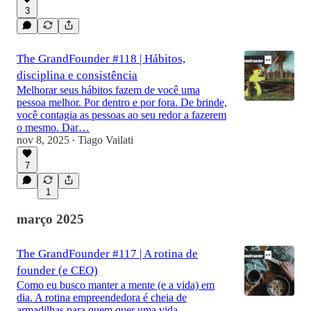
3
The GrandFounder #118 | Hábitos,
disciplina e consistência
Melhorar seus hábitos fazem de você uma
pessoa melhor. Por dentro e por fora. De brinde,
você contagia as pessoas ao seu redor a fazerem
o mesmo. Dar…
nov 8, 2025
Tiago Vailati
•
7
1
março 2025
The GrandFounder #117 | A rotina de
founder (e CEO)
Como eu busco manter a mente (e a vida) em
dia. A rotina empreendedora é cheia de
armadilhas para quem quer uma vida