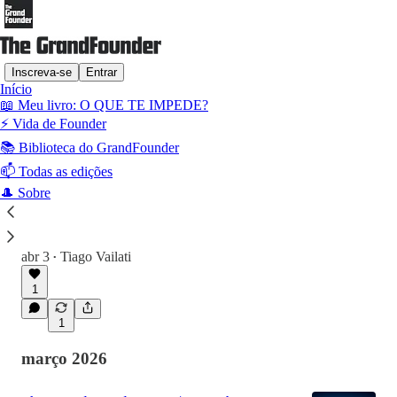
Inscreva-se
Entrar
Início
📖 Meu livro: O QUE TE IMPEDE?
Mais recentes
Principais
Discussões
⚡️ Vida de Founder
📚 Biblioteca do GrandFounder
The GrandFounder #123 | Motores,
📫 Todas as edições
Passageiros e Âncoras
🎩 Sobre
Montar um time de Alta Performance é o sonho
de toda liderança. Eu acredito que tenho um
segredo para te ajudar nessa dura missão...
abr 3
Tiago Vailati
•
1
1
março 2026