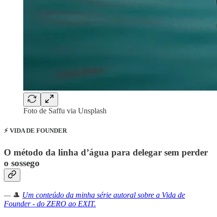
Foto de Saffu via Unsplash
⚡️ VIDA DE FOUNDER
O método da linha d’água para delegar sem perder
o sossego
—
🎩
Um conteúdo da minha série autoral sobre a Vida de
Founder - do ZERO ao EXIT.