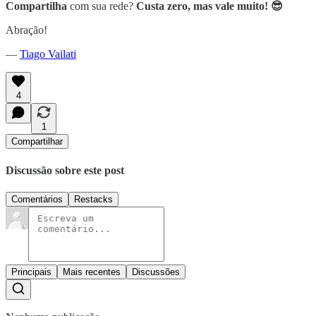
Compartilha
com sua rede?
Custa zero, mas vale muito! 😎
Abração!
—
Tiago Vailati
4
1
Compartilhar
Discussão sobre este post
Comentários
Restacks
Principais
Mais recentes
Discussões