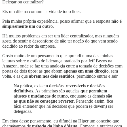
Delegar ou centralizar?
Eis um dilema comum na vida de todo líder.
Pela minha própria experiência, posso afirmar que a resposta
não é
simplesmente um ou outro
.
Há muitos problemas em ser um líder centralizador, mas ninguém
gosta de sentir o desconforto de não ter noção do que vem sendo
decidido ao redor da empresa.
Gosto muito de um pensamento que aprendi numa das minhas
leituras sobre o estilo de liderança praticado por Jeff Bezos na
Amazon, onde se faz uma analogia entre a tomada de decisões com
portas de dois tipos: as que abrem
apenas em uma direção
, sem
volta, e as que
abrem nos dois sentidos
, permitindo entrar e sair.
Na prática, existem
decisões reversíveis e decisões
definitivas
. As primeiras são aquelas
que permitem
ajustes e mudanças de rumo,
enquanto as demais
são
as que não se consegue reverter.
Pensando assim, fica
fácil entender que há decisões que podem (e devem) ser
delegadas.
Em cima desse pensamento, eu difundi na Hiper um conceito que
chamávamos de
método da linha d’água.
Comecei a praticar com