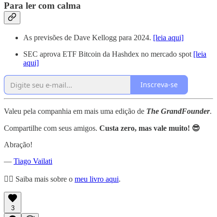
Para ler com calma
As previsões de Dave Kellogg para 2024.
[leia aqui]
SEC aprova ETF Bitcoin da Hashdex no mercado spot
[leia
aqui]
Inscreva-se
Valeu pela companhia em mais uma edição de
The GrandFounder
.
Compartilhe com seus amigos.
Custa zero, mas vale muito! 😎
Abração!
—
Tiago Vailati
👉🏼 Saiba mais sobre o
meu livro aqui
.
3