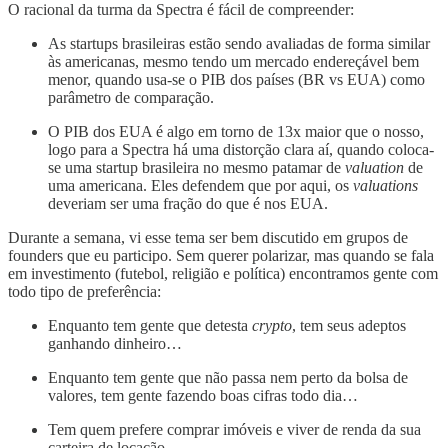
O racional da turma da Spectra é fácil de compreender:
As startups brasileiras estão sendo avaliadas de forma similar
às americanas, mesmo tendo um mercado endereçável bem
menor, quando usa-se o PIB dos países (BR vs EUA) como
parâmetro de comparação.
O PIB dos EUA é algo em torno de 13x maior que o nosso,
logo para a Spectra há uma distorção clara aí, quando coloca-
se uma startup brasileira no mesmo patamar de
valuation
de
uma americana. Eles defendem que por aqui, os
valuations
deveriam ser uma fração do que é nos EUA.
Durante a semana, vi esse tema ser bem discutido em grupos de
founders que eu participo. Sem querer polarizar, mas quando se fala
em investimento (futebol, religião e política) encontramos gente com
todo tipo de preferência:
Enquanto tem gente que detesta
crypto
, tem seus adeptos
ganhando dinheiro…
Enquanto tem gente que não passa nem perto da bolsa de
valores, tem gente fazendo boas cifras todo dia…
Tem quem prefere comprar imóveis e viver de renda da sua
carteira de locação…