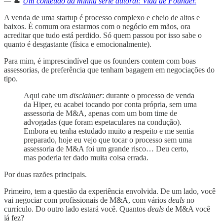
—
🎩
Um conteúdo da minha série autoral: Vida de Founder.
A venda de uma startup é processo complexo e cheio de altos e
baixos. É comum ora estarmos com o negócio em mãos, ora
acreditar que tudo está perdido. Só quem passou por isso sabe o
quanto é desgastante (física e emocionalmente).
Para mim, é imprescindível que os founders contem com boas
assessorias, de preferência que tenham bagagem em negociações do
tipo.
Aqui cabe um
disclaimer
: durante o processo de venda
da Hiper, eu acabei tocando por conta própria, sem uma
assessoria de M&A, apenas com um bom time de
advogadas (que foram espetaculares na condução).
Embora eu tenha estudado muito a respeito e me sentia
preparado, hoje eu vejo que tocar o processo sem uma
assessoria de M&A foi um grande risco… Deu certo,
mas poderia ter dado muita coisa errada.
Por duas razões principais.
Primeiro, tem a questão da experiência envolvida. De um lado, você
vai negociar com profissionais de M&A, com vários
deals
no
currículo. Do outro lado estará você. Quantos
deals
de M&A você
já fez?