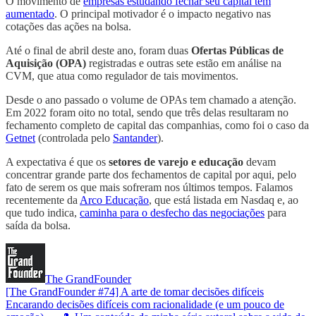
O movimento de
empresas estudando fechar seu capital tem
aumentado
. O principal motivador é o impacto negativo nas
cotações das ações na bolsa.
Até o final de abril deste ano, foram duas
Ofertas Públicas de
Aquisição (OPA)
registradas e outras sete estão em análise na
CVM, que atua como regulador de tais movimentos.
Desde o ano passado o volume de OPAs tem chamado a atenção.
Em 2022 foram oito no total, sendo que três delas resultaram no
fechamento completo de capital das companhias, como foi o caso da
Getnet
(controlada pelo
Santander
).
A expectativa é que os
setores de varejo e educação
devam
concentrar grande parte dos fechamentos de capital por aqui, pelo
fato de serem os que mais sofreram nos últimos tempos. Falamos
recentemente da
Arco Educação
, que está listada em Nasdaq e, ao
que tudo indica,
caminha para o desfecho das negociações
para
saída da bolsa.
The GrandFounder
[The GrandFounder #74] A arte de tomar decisões difíceis
Encarando decisões difíceis com racionalidade (e um pouco de