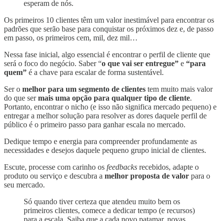
esperam de nós.
Os primeiros 10 clientes têm um valor inestimável para encontrar os
padrões que serão base para conquistar os próximos dez e, de passo
em passo, os primeiros cem, mil, dez mil…
Nessa fase inicial, algo essencial é encontrar o perfil de cliente que
será o foco do negócio. Saber “
o que vai ser entregue”
e
“para
quem”
é a chave para escalar de forma sustentável.
Ser o
melhor para um segmento de clientes
tem muito mais valor
do que ser
mais uma opção para qualquer tipo de cliente
.
Portanto, encontrar o nicho (e isso não significa mercado pequeno) e
entregar a melhor solução para resolver as dores daquele perfil de
público é o primeiro passo para ganhar escala no mercado.
Dedique tempo e energia para compreender profundamente as
necessidades e desejos daquele pequeno grupo inicial de clientes.
Escute, processe com carinho os
feedbacks
recebidos, adapte o
produto ou serviço e descubra a
melhor proposta de valor
para o
seu mercado.
Só quando tiver certeza que atendeu muito bem os
primeiros clientes, comece a dedicar tempo (e recursos)
para a escala. Saiba que a cada novo patamar, novas