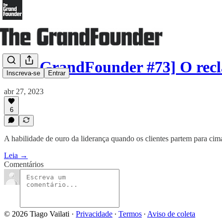
[The GrandFounder #73] O rec
Inscreva-se
Entrar
abr 27, 2023
6
A habilidade de ouro da liderança quando os clientes partem para cim
Leia →
Comentários
© 2026 Tiago Vailati
·
Privacidade
∙
Termos
∙
Aviso de coleta