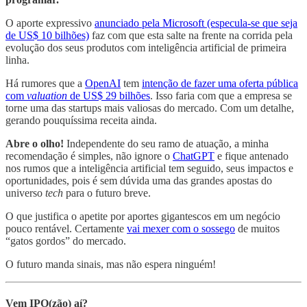
O aporte expressivo
anunciado pela Microsoft (especula-se que seja
de US$ 10 bilhões)
faz com que esta salte na frente na corrida pela
evolução dos seus produtos com inteligência artificial de primeira
linha.
Há rumores que a
OpenAI
tem
intenção de fazer uma oferta pública
com
valuation
de US$ 29 bilhões
. Isso faria com que a empresa se
torne uma das startups mais valiosas do mercado. Com um detalhe,
gerando pouquíssima receita ainda.
Abre o olho!
Independente do seu ramo de atuação, a minha
recomendação é simples, não ignore o
ChatGPT
e fique antenado
nos rumos que a inteligência artificial tem seguido, seus impactos e
oportunidades, pois é sem dúvida uma das grandes apostas do
universo
tech
para o futuro breve.
O que justifica o apetite por aportes gigantescos em um negócio
pouco rentável. Certamente
vai mexer com o sossego
de muitos
“gatos gordos” do mercado.
O futuro manda sinais, mas não espera ninguém!
Vem IPO(zão) aí?