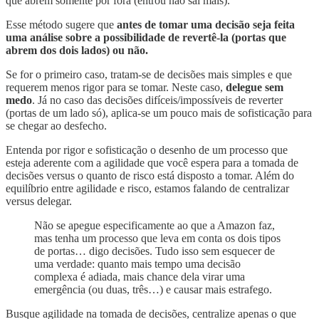
que abrem somente por fora (entrou não sai mais).
Esse método sugere que
antes de tomar uma decisão seja feita
uma análise sobre a possibilidade de revertê-la (portas que
abrem dos dois lados) ou não.
Se for o primeiro caso, tratam-se de decisões mais simples e que
requerem menos rigor para se tomar. Neste caso,
delegue sem
medo
. Já no caso das decisões difíceis/impossíveis de reverter
(portas de um lado só), aplica-se um pouco mais de sofisticação para
se chegar ao desfecho.
Entenda por rigor e sofisticação o desenho de um processo que
esteja aderente com a agilidade que você espera para a tomada de
decisões versus o quanto de risco está disposto a tomar. Além do
equilíbrio entre agilidade e risco, estamos falando de centralizar
versus delegar.
Não se apegue especificamente ao que a Amazon faz,
mas tenha um processo que leva em conta os dois tipos
de portas… digo decisões. Tudo isso sem esquecer de
uma verdade: quanto mais tempo uma decisão
complexa é adiada, mais chance dela virar uma
emergência (ou duas, três…) e causar mais estrafego.
Busque agilidade na tomada de decisões, centralize apenas o que