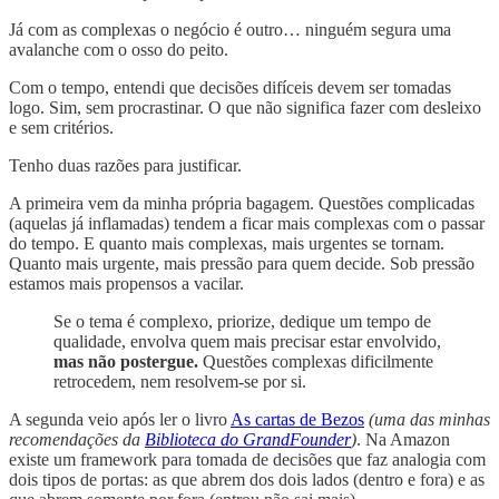
Já com as complexas o negócio é outro… ninguém segura uma
avalanche com o osso do peito.
Com o tempo, entendi que decisões difíceis devem ser tomadas
logo. Sim, sem procrastinar. O que não significa fazer com desleixo
e sem critérios.
Tenho duas razões para justificar.
A primeira vem da minha própria bagagem. Questões complicadas
(aquelas já inflamadas) tendem a ficar mais complexas com o passar
do tempo. E quanto mais complexas, mais urgentes se tornam.
Quanto mais urgente, mais pressão para quem decide. Sob pressão
estamos mais propensos a vacilar.
Se o tema é complexo, priorize, dedique um tempo de
qualidade, envolva quem mais precisar estar envolvido,
mas não postergue.
Questões complexas dificilmente
retrocedem, nem resolvem-se por si.
A segunda veio após ler o livro
As cartas de Bezos
(uma das minhas
recomendações da
Biblioteca do GrandFounder
)
. Na Amazon
existe um framework para tomada de decisões que faz analogia com
dois tipos de portas: as que abrem dos dois lados (dentro e fora) e as