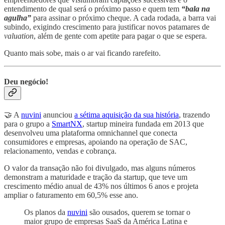
entendimento de qual será o próximo passo e quem tem
“bala na
agulha”
para assinar o próximo cheque. A cada rodada, a barra vai
subindo, exigindo crescimento para justificar novos patamares de
valuation
, além de gente com apetite para pagar o que se espera.
Quanto mais sobe, mais o ar vai ficando rarefeito.
Deu negócio!
🤝 A
nuvini
anunciou
a sétima aquisição da sua história
, trazendo
para o grupo a
SmartNX
, startup mineira fundada em 2013 que
desenvolveu uma plataforma omnichannel que conecta
consumidores e empresas, apoiando na operação de SAC,
relacionamento, vendas e cobrança.
O valor da transação não foi divulgado, mas alguns números
demonstram a maturidade e tração da startup, que teve um
crescimento médio anual de 43% nos últimos 6 anos e projeta
ampliar o faturamento em 60,5% esse ano.
Os planos da
nuvini
são ousados, querem se tornar o
maior grupo de empresas SaaS da América Latina e