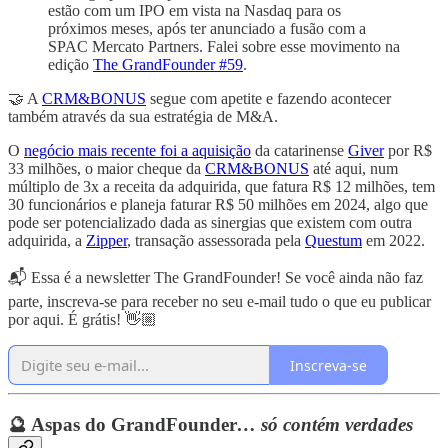
estão com um IPO em vista na Nasdaq para os
próximos meses, após ter anunciado a fusão com a
SPAC Mercato Partners. Falei sobre esse movimento na
edição
The GrandFounder #59
.
🤝 A
CRM&BONUS
segue com apetite e fazendo acontecer
também através da sua estratégia de M&A.
O
negócio mais recente foi a aquisição
da catarinense
Giver
por R$
33 milhões, o maior cheque da
CRM&BONUS
até aqui, num
múltiplo de 3x a receita da adquirida, que fatura R$ 12 milhões, tem
30 funcionários e planeja faturar R$ 50 milhões em 2024, algo que
pode ser potencializado dada as sinergias que existem com outra
adquirida, a
Zipper
, transação assessorada pela
Questum
em 2022.
📬 Essa é a newsletter The GrandFounder! Se você ainda não faz
parte, inscreva-se para receber no seu e-mail tudo o que eu publicar
por aqui. É grátis! 👋🏼
Inscreva-se
🔮 Aspas do GrandFounder
… só contém verdades