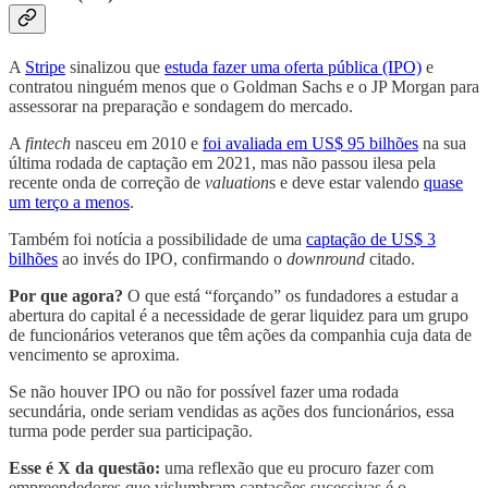
A
Stripe
sinalizou que
estuda fazer uma oferta pública (IPO)
e
contratou ninguém menos que o Goldman Sachs e o JP Morgan para
assessorar na preparação e sondagem do mercado.
A
fintech
nasceu em 2010 e
foi avaliada em US$ 95 bilhões
na sua
última rodada de captação em 2021, mas não passou ilesa pela
recente onda de correção de
valuation
s e deve estar valendo
quase
um terço a menos
.
Também foi notícia a possibilidade de uma
captação de US$ 3
bilhões
ao invés do IPO, confirmando o
downround
citado.
Por que agora?
O que está “forçando” os fundadores a estudar a
abertura do capital é a necessidade de gerar liquidez para um grupo
de funcionários veteranos que têm ações da companhia cuja data de
vencimento se aproxima.
Se não houver IPO ou não for possível fazer uma rodada
secundária, onde seriam vendidas as ações dos funcionários, essa
turma pode perder sua participação.
Esse é X da questão:
uma reflexão que eu procuro fazer com
empreendedores que vislumbram captações sucessivas é o