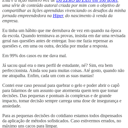
Esta é a lição número #61 de
Do ZERO ao EXIT em 100 lições
,
uma série de conteúdo autoral criada por mim com o objetivo de
compartilhar as lições aprendidas vivenciando os desafios da minha
jornada empreendedora na
Hiper
, do nascimento à venda da
empresa.
Eu tinha um hábito que me derrubava de vez em quando na época
da escola. Quando terminava as provas, insistia em dar uma revisada
geral nas questões antes de entregar. Isso me fazia repensar as
questões e, em uma ou outra, decidia por mudar a resposta.
Em 99% dos casos eu me dava mal.
Já sacou qual era o meu perfil de estudante, né? Sim, era bem
perfeccionista. Ainda sou para muitas coisas. Até gosto, quando não
me atrapalha. Enfim, cada um com as suas manias!
Contei esse caso pessoal para quebrar o gelo e poder abrir o capô
para falarmos de um assunto que atormenta quem tem que tomar
decisões. Das pequenas e pontuais às complexas e de grande
impacto, tomar decisão sempre carrega uma dose de insegurança e
ansiedade.
Para as pequenas decisões do cotidiano estamos todos dispensados
da aplicação de métodos sofisticados. Caso estivermos errados, no
máximo uns cacos para limpar.