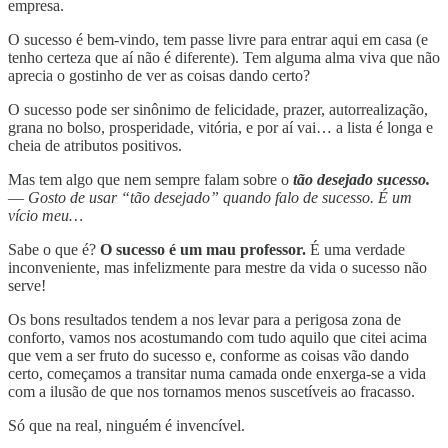
empresa.
O sucesso é bem-vindo, tem passe livre para entrar aqui em casa (e
tenho certeza que aí não é diferente). Tem alguma alma viva que não
aprecia o gostinho de ver as coisas dando certo?
O sucesso pode ser sinônimo de felicidade, prazer, autorrealização,
grana no bolso, prosperidade, vitória, e por aí vai… a lista é longa e
cheia de atributos positivos.
Mas tem algo que nem sempre falam sobre o
tão desejado sucesso.
—
Gosto de usar “tão desejado” quando falo de sucesso. É um
vício meu…
Sabe o que é?
O sucesso é um mau professor.
É uma verdade
inconveniente, mas infelizmente para mestre da vida o sucesso não
serve!
Os bons resultados tendem a nos levar para a perigosa zona de
conforto, vamos nos acostumando com tudo aquilo que citei acima
que vem a ser fruto do sucesso e, conforme as coisas vão dando
certo, começamos a transitar numa camada onde enxerga-se a vida
com a ilusão de que nos tornamos menos suscetíveis ao fracasso.
Só que na real, ninguém é invencível.