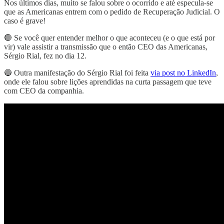
Nos últimos dias, muito se falou sobre o ocorrido e até especula-se
que as Americanas entrem com o pedido de Recuperação Judicial. O
caso é grave!
🔴 Se você quer entender melhor o que aconteceu (e o que está por
vir) vale assistir a transmissão que o então CEO das Americanas,
Sérgio Rial, fez no dia 12.
🔵 Outra manifestação do Sérgio Rial foi feita
via post no LinkedIn
,
onde ele falou sobre lições aprendidas na curta passagem que teve
com CEO da companhia.