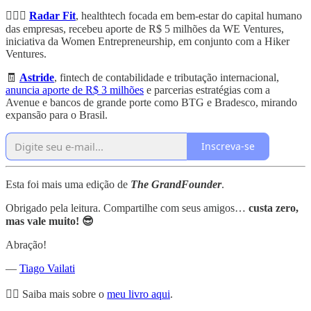
🚴🏼‍♀️
Radar Fit
, healthtech focada em bem-estar do capital humano
das empresas, recebeu aporte de R$ 5 milhões da WE Ventures,
iniciativa da Women Entrepreneurship, em conjunto com a Hiker
Ventures.
🧾
Astride
, fintech de contabilidade e tributação internacional,
anuncia aporte de R$ 3 milhões
e parcerias estratégias com a
Avenue e bancos de grande porte como BTG e Bradesco, mirando
expansão para o Brasil.
Inscreva-se
Esta foi mais uma edição de
The GrandFounder
.
Obrigado pela leitura. Compartilhe com seus amigos…
custa zero,
mas vale muito! 😎
Abração!
—
Tiago Vailati
👉🏼 Saiba mais sobre o
meu livro aqui
.